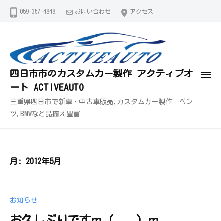
コ
059-357-4848
お問い合わせ
アクセス
ン
テ
ン
ツ
四日市市のカスタムカー製作 アクティブオ
へ
メ
ート ACTIVEAUTO
ス
ニ
ュ
キ
三重県四日市で新車・中古車販売,カスタムカー製作 ベン
ー
ッ
ツ,BMWなど品揃え豊富
プ
月:
2012年5月
お知らせ
お久しぶりですｍ（＿＿）ｍ