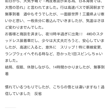
前日から、天気予報で「再度寒波が来る為、日本海側では、
大雪の恐れ」と言われてました。行は高速バスで新潟駅まで
無事到着 道中もそうでしたが、一面銀世界！三重県より寒
いかと思い、一枚余分に着込んでいきましたが、気温はさほ
ど変わりませんでした。
お客様と商談を済まし、夜10時半過ぎに出発!! 4WDのスタ
ッドレス装着車だし、少々は大丈夫だろうと、安心していま
したが、高速に入ると、意外に スリップ！特に車線変更、
ランプウェイへそれる時など、恐かった1回スピンしちゃい
ました。
結局、仮眠、休憩しながら、14時間かかりましたが、無事到
着
慣れているつもりでしたが、こちらの雪とは違いますね！過
信していました 反省