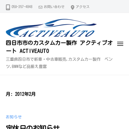
コ
059-357-4848
お問い合わせ
アクセス
ン
テ
ン
ツ
四日市市のカスタムカー製作 アクティブオ
へ
メ
ート ACTIVEAUTO
ス
ニ
ュ
キ
三重県四日市で新車・中古車販売,カスタムカー製作 ベン
ー
ッ
ツ,BMWなど品揃え豊富
プ
月:
2012年2月
お知らせ
定休日のお知らせ